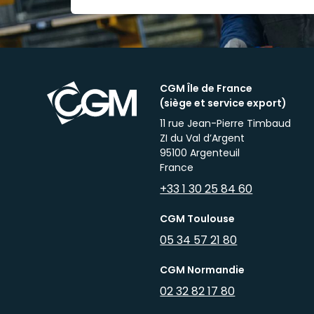
CGM Île de France
(siège et service export)
11 rue Jean-Pierre Timbaud
ZI du Val d’Argent
95100 Argenteuil
France
+33 1 30 25 84 60
CGM Toulouse
05 34 57 21 80
CGM Normandie
02 32 82 17 80