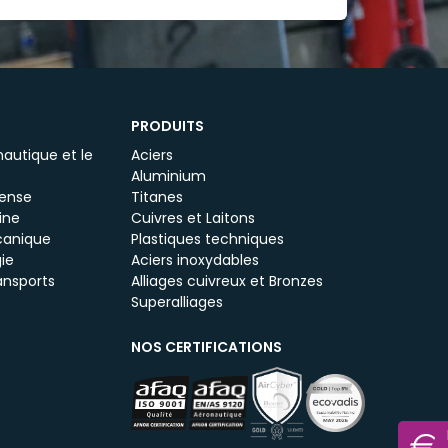
PRODUITS
autique et le
Aciers
Aluminium
fense
Titanes
ine
Cuivres et Laitons
canique
Plastiques techniques
ie
Aciers inoxydables
ansports
Alliages cuivreux et Bronzes
Superalliages
NOS CERTIFICATIONS