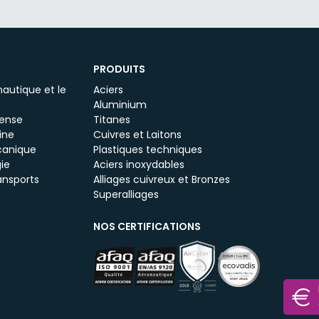
PRODUITS
autique et le
Aciers
Aluminium
fense
Titanes
ine
Cuivres et Laitons
canique
Plastiques techniques
ie
Aciers inoxydables
ansports
Alliages cuivreux et Bronzes
Superalliages
NOS CERTIFICATIONS