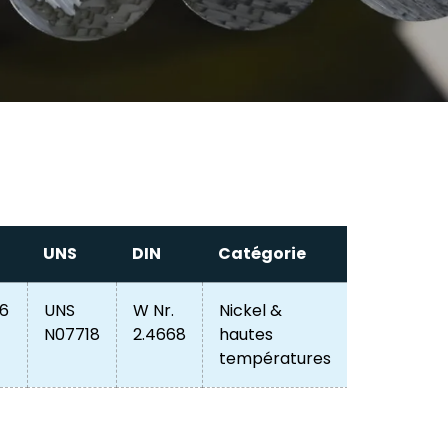
UNS
DIN
Catégorie
96
UNS
W Nr.
Nickel &
N07718
2.4668
hautes
températures