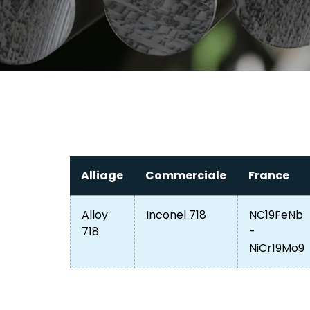
Alliage
Commerciale
France
Alloy
Inconel 718
NC19FeNb
718
-
NiCr19Mo9