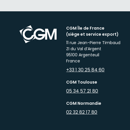
CGM Île de France
(siège et service export)
11 rue Jean-Pierre Timbaud
ZI du Val d’Argent
95100 Argenteuil
France
+33 1 30 25 84 60
CGM Toulouse
05 34 57 21 80
CGM Normandie
02 32 82 17 80