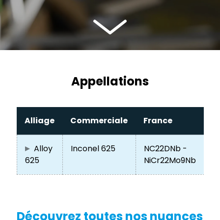
Appellations
Alliage
Commerciale
France
Alloy
Inconel 625
NC22DNb -
625
NiCr22Mo9Nb
Découvrez toutes nos nuances