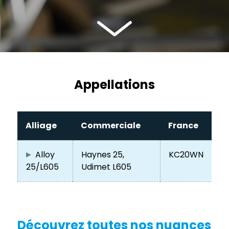
Appellations
Alliage
Commerciale
France
Alloy
Haynes 25,
KC20WN
25/L605
Udimet L605
Découvrez toutes nos nuances