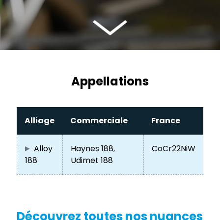
Appellations
Alliage
Commerciale
France
Alloy
Haynes 188,
CoCr22NiW
188
Udimet 188
Découvrez toutes nos nuances