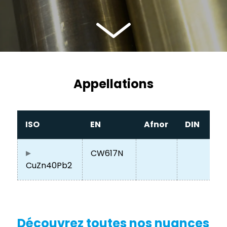
Appellations
ISO
EN
Afnor
DIN
CW617N
CuZn40Pb2
Découvrez toutes nos nuances