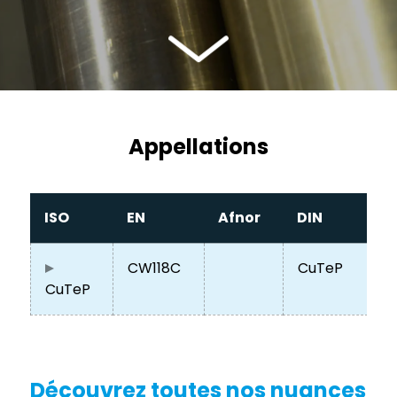
Appellations
ISO
EN
Afnor
DIN
CW118C
CuTeP
CuTeP
Découvrez toutes nos nuances