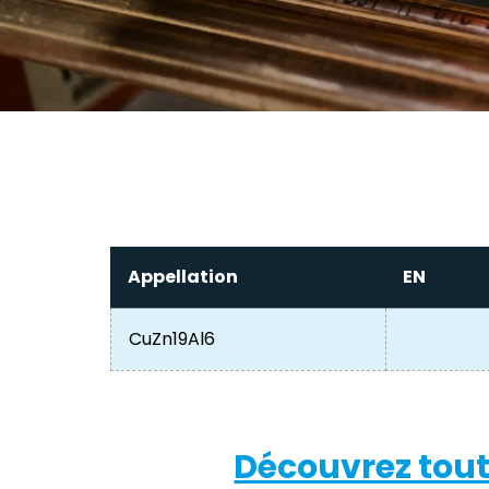
Appellation
EN
CuZn19Al6
Découvrez tout