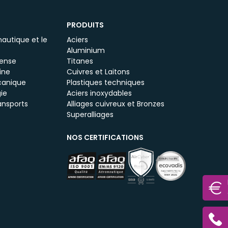
PRODUITS
autique et le
Aciers
Aluminium
fense
Titanes
ine
Cuivres et Laitons
canique
Plastiques techniques
ie
Aciers inoxydables
ansports
Alliages cuivreux et Bronzes
Superalliages
NOS CERTIFICATIONS