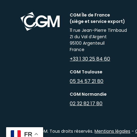
CGM Île de France
(siège et service export)
11 rue Jean-Pierre Timbaud
ZI du Val d’Argent
95100 Argenteuil
France
+33 1 30 25 84 60
CGM Toulouse
05 34 57 21 80
CGM Normandie
02 32 82 17 80
2026 © CGM. Tous droits réservés.
Mentions légales
-
FR