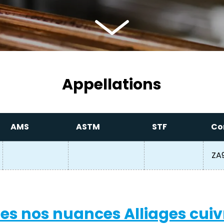
Appellations
AMS
ASTM
STF
Co
ZA9
es nos nuances Alliages cuiv