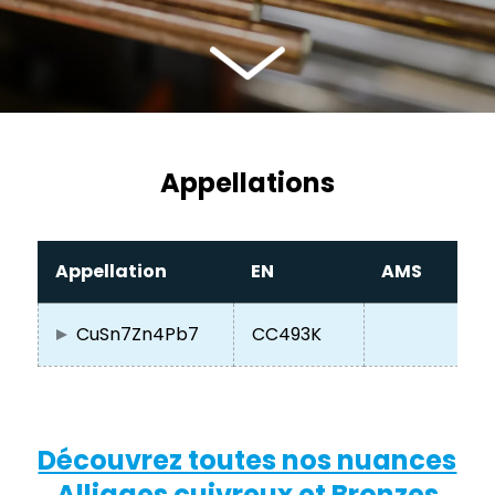
Appellations
Appellation
EN
AMS
CuSn7Zn4Pb7
CC493K
Découvrez toutes nos nuances
Alliages cuivreux et Bronzes