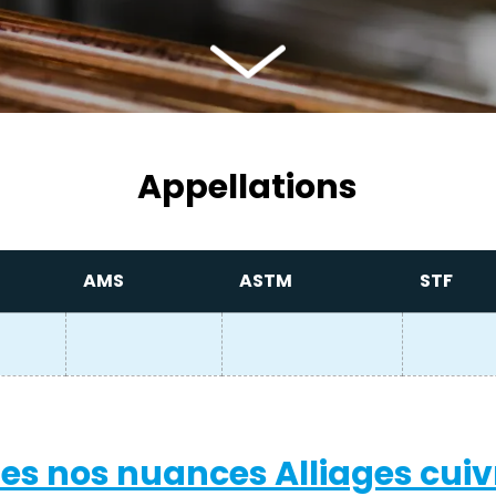
Appellations
AMS
ASTM
STF
es nos nuances Alliages cuiv