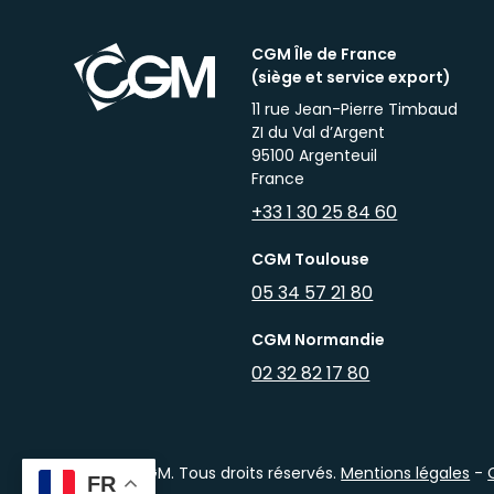
CGM Île de France
(siège et service export)
11 rue Jean-Pierre Timbaud
ZI du Val d’Argent
95100 Argenteuil
France
+33 1 30 25 84 60
CGM Toulouse
05 34 57 21 80
CGM Normandie
02 32 82 17 80
2026 © CGM. Tous droits réservés.
Mentions légales
-
FR