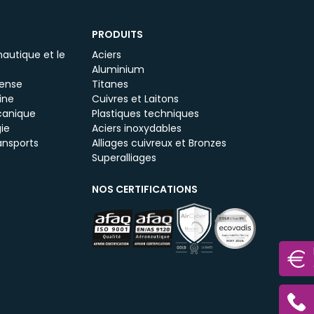
PRODUITS
autique et le
Aciers
Aluminium
fense
Titanes
ine
Cuivres et Laitons
canique
Plastiques techniques
ie
Aciers inoxydables
ansports
Alliages cuivreux et Bronzes
Superalliages
NOS CERTIFICATIONS