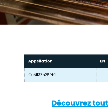
Appellation
EN
CuNi13Zn25Pb1
Découvrez tout