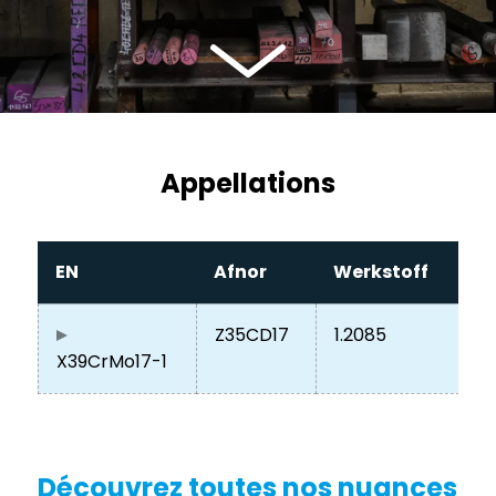
Appellations
EN
Afnor
Werkstoff
Z35CD17
1.2085
X39CrMo17-1
Découvrez toutes nos nuances