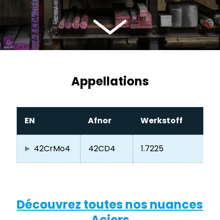
Appellations
EN
Afnor
Werkstoff
42CrMo4
42CD4
1.7225
Découvrez toutes nos nuances
Aciers