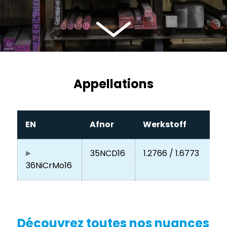
Appellations
EN
Afnor
Werkstoff
35NCD16
1.2766 / 1.6773
36NiCrMo16
Découvrez toutes nos nuances