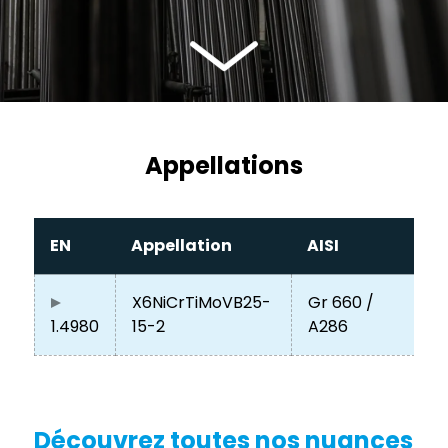
Appellations
EN
Appellation
AISI
X6NiCrTiMoVB25-
Gr 660 /
1.4980
15-2
A286
Découvrez toutes nos nuances