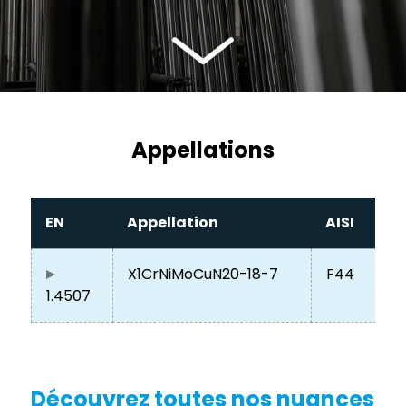
Appellations
EN
Appellation
AISI
X1CrNiMoCuN20-18-7
F44
1.4507
Découvrez toutes nos nuances